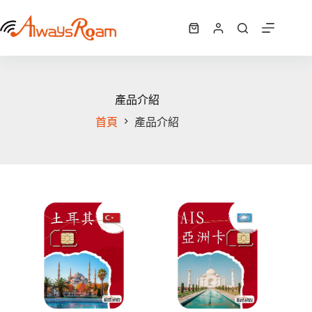
跳
至
購
主
物
要
車
內
容
產品介紹
首頁
產品介紹