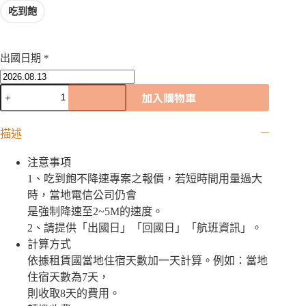
吃到飽
出國日期
*
加
加入購物車
彭
WiFi
機
描述
｜
吃
注意事項
到
1、吃到飽不降速專案之報價，若短時間用量過大
飽
時，當地電信公司仍會
數
是強制降速至2~5M的速度。
量
2、請提供「出國日」「回國日」「航班資訊」。
計算方式
依據租賃國當地住宿天數加一天計算。例如：當地
住宿天數為7天，
則收取8天的費用。