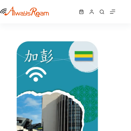
跳
加彭 WiFi機 ｜吃到飽
至
選擇規格
NT$
278
–
購
此
主
NT$
8,340
價
物
產
要
格
車
品
內
範
有
容
圍：
多
NT$ 278
種
到
NT$ 8,340
款
式。
可
在
產
品
頁
面
選
擇
選