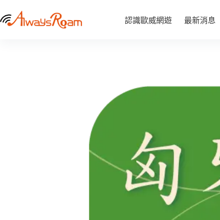
跳
匈牙利CMLink eSIM｜1GB / 2GB / 5GB / 6GB /10GB
至
匈
認識歐威網遊
最新消息
NT$
290
–
NT$
840
牙
價
主
利
格
要
CMLink
範
內
eSIM
圍：
容
｜
NT$ 290
1GB
/
到
2GB
NT$ 840
/
5GB
/
6GB
/10GB
數
量