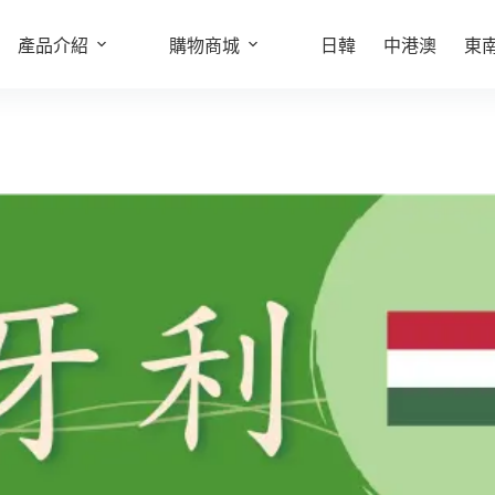
產品介紹
選擇規格
購物商城
日韓
中港澳
東
此
產
品
有
多
種
款
式。
可
在
產
品
頁
面
選
擇
選