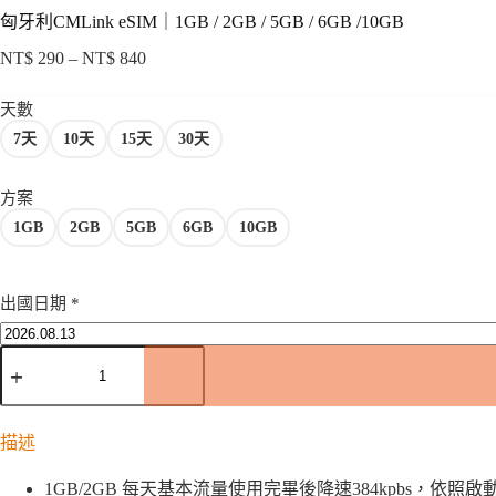
匈牙利CMLink eSIM｜1GB / 2GB / 5GB / 6GB /10GB
NT$
290
–
NT$
840
價
格
天數
範
7天
10天
15天
30天
圍：
NT$ 290
到
方案
NT$ 840
1GB
2GB
5GB
6GB
10GB
出國日期
*
匈
牙
利
CMLink
eSIM
描述
｜
1GB
1GB/2GB 每天基本流量使用完畢後降速384kpbs，依