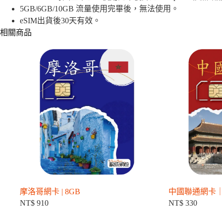
/
5GB/6GB/10GB 流量使用完畢後，無法使用。
2GB
/
eSIM出貨後30天有效。
5GB
相關商品
/
6GB
/10GB
數
量
摩洛哥網卡 | 8GB
中國聯通網卡｜ 
NT$
910
NT$
330