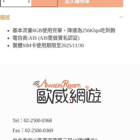
加入購物車
薩
克
描述
斯
坦
基本流量6GB使用完畢，降速為256Kbps吃到飽
「AIS
全
電信商:AIS (AIS需做實名認証)
球
實體SIM卡使用期限至2025/11/30
卡」
｜
6GB
數
量
Tel：02-2500-0368
Fax：02-2500-0369