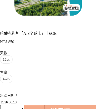
項
哈薩克斯坦「AIS全球卡」｜6GB
NT$
850
天數
15天
方案
6GB
出國日期
*
哈