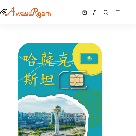
跳
哈薩克斯坦「AIS全球卡」｜6GB
至
選擇規格
購
NT$
850
此
主
物
產
要
車
品
內
有
容
多
種
款
式。
可
在
產
品
頁
面
選
擇
選