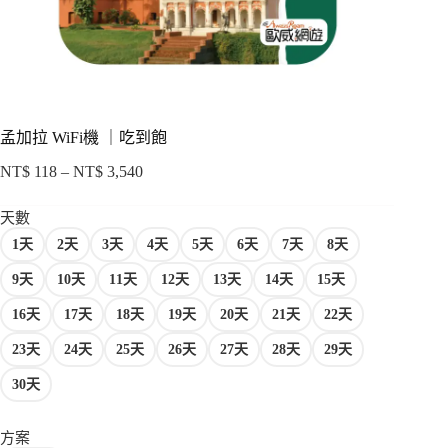
項
孟加拉 WiFi機 ｜吃到飽
NT$
118
–
NT$
3,540
價
格
天數
範
1天
2天
3天
4天
5天
6天
7天
8天
圍：
NT$ 118
9天
10天
11天
12天
13天
14天
15天
到
NT$ 3,540
16天
17天
18天
19天
20天
21天
22天
23天
24天
25天
26天
27天
28天
29天
30天
方案