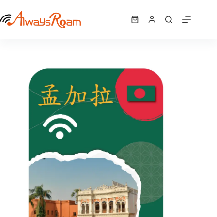
跳
孟加拉 WiFi機 ｜吃到飽
至
選擇規格
NT$
118
–
購
此
主
NT$
3,540
價
物
產
要
格
車
品
內
範
有
容
圍：
多
NT$ 118
種
到
NT$ 3,540
款
式。
可
在
產
品
頁
面
選
擇
選