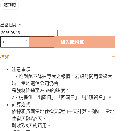
吃到飽
出國日期
*
孟
加入購物車
加
拉
WiFi
描述
機
｜
注意事項
吃
1、吃到飽不降速專案之報價，若短時間用量過大
到
時，當地電信公司仍會
飽
是強制降速至2~5M的速度。
數
2、請提供「出國日」「回國日」「航班資訊」。
量
計算方式
依據租賃國當地住宿天數加一天計算。例如：當地
住宿天數為7天，
則收取8天的費用。