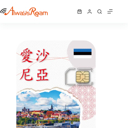
跳
愛沙尼亞5G歐洲42國網卡｜1GB / 2GB / 7GB / 10GB /12GB / 15GB/ 吃到飽
至
選擇規格
購
NT$
340
–
NT$
1,625
此
價
主
物
產
格
要
車
品
範
內
有
圍：
容
NT$ 340
多
到
種
NT$ 1,625
款
式。
可
在
產
品
頁
面
選
擇
選