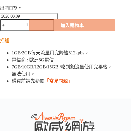
出國日期
*
愛
加入購物車
沙
尼
描述
亞
5G
歐
1GB/2GB每天流量用完降速512kpbs。
洲
電信商 : 歐洲5G電信
42
7GB/10GB/12GB/15GB /吃到飽流量使用完畢後，
國
無法使用。
網
購買前請先參閱
「常見問題」
卡
｜
1GB
/
2GB
/
7GB
/
10GB
/12GB