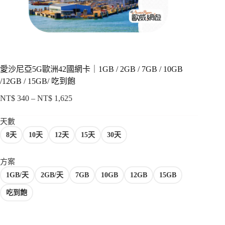
項
愛沙尼亞5G歐洲42國網卡｜1GB / 2GB / 7GB / 10GB
/12GB / 15GB/ 吃到飽
NT$
340
–
NT$
1,625
價
格
天數
範
8天
10天
12天
15天
30天
圍：
NT$ 340
到
方案
NT$ 1,625
1GB/天
2GB/天
7GB
10GB
12GB
15GB
吃到飽