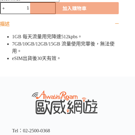
拉
加入購物車
脫
維
描述
亞
「5G
1GB 每天流量用完降速512kpbs。
歐
洲
7GB/10GB/12GB/15GB 流量使用完畢後，無法使
42
用。
國」
eSIM出貨後30天有效。
eSIM
｜
1GB
/
7GB
/
10GB
/12GB
/
15GB/
吃
到
飽
Tel：02-2500-0368
數