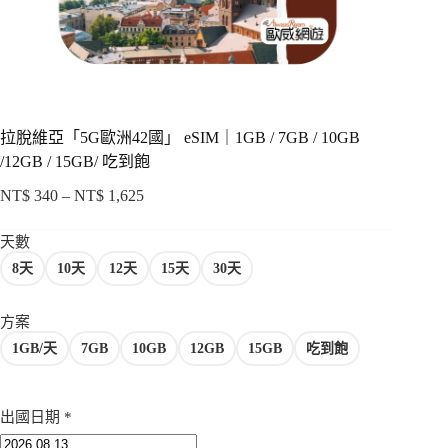
項
拉脫維亞「5G歐洲42國」 eSIM｜1GB / 7GB / 10GB
/12GB / 15GB/ 吃到飽
NT$
340
–
NT$
1,625
價
格
天數
範
8天
10天
12天
15天
30天
圍：
NT$ 340
到
方案
NT$ 1,625
1GB/天
7GB
10GB
12GB
15GB
吃到飽
出國日期
*