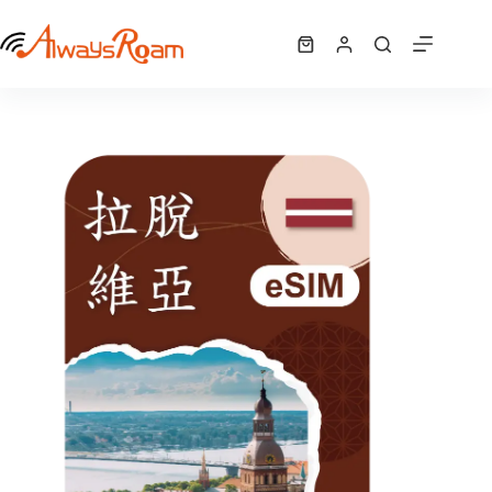
跳
拉脫維亞「5G歐洲42國」 eSIM｜1GB / 7GB / 10GB /12GB / 15GB/ 吃到飽
至
選擇規格
購
NT$
340
–
NT$
1,625
此
價
主
物
產
格
要
車
品
範
內
有
圍：
容
NT$ 340
多
到
種
NT$ 1,625
款
式。
可
在
產
品
頁
面
選
擇
選