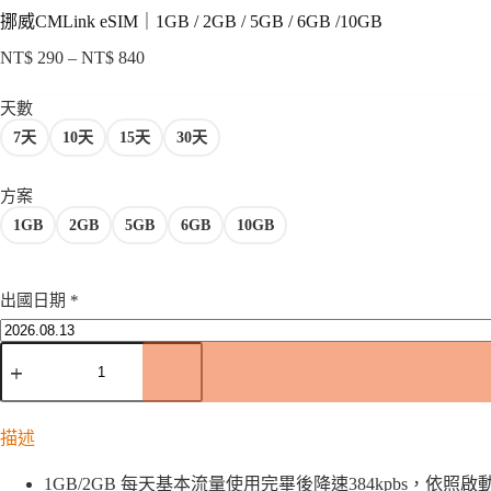
挪威CMLink eSIM｜1GB / 2GB / 5GB / 6GB /10GB
NT$
290
–
NT$
840
價
格
天數
範
7天
10天
15天
30天
圍：
NT$ 290
到
方案
NT$ 840
1GB
2GB
5GB
6GB
10GB
出國日期
*
挪
威
CMLink
eSIM
｜
描述
1GB
/
1GB/2GB 每天基本流量使用完畢後降速384kpbs，依