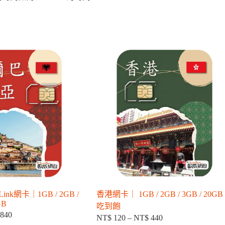
k網卡｜1GB / 2GB /
香港網卡｜ 1GB / 2GB / 3GB / 20GB 
GB
吃到飽
840
價
NT$
120
–
NT$
440
價