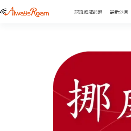
跳
挪威CMLink eSIM｜1GB / 2GB / 5GB / 6GB /10GB
至
挪
認識歐威網遊
最新消息
NT$
290
–
NT$
840
威
價
主
CMLink
格
要
eSIM
範
內
｜
1GB
圍：
容
/
NT$ 290
2GB
到
/
NT$ 840
5GB
/
6GB
/10GB
數
量