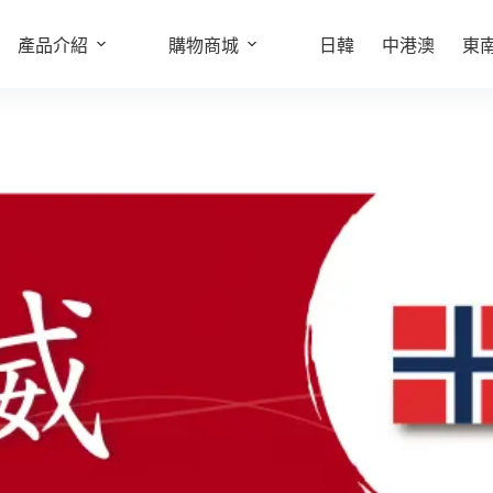
產品介紹
選擇規格
購物商城
日韓
中港澳
東
此
產
品
有
多
種
款
式。
可
在
產
品
頁
面
選
擇
選