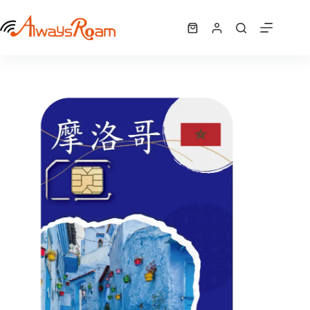
跳
摩洛哥網卡 | 8GB
至
選擇規格
購
NT$
910
此
主
物
產
要
車
品
內
有
容
多
種
款
式。
可
在
產
品
頁
面
選
擇
選