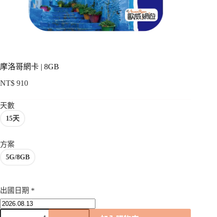
項
摩洛哥網卡 | 8GB
NT$
910
天數
15天
方案
5G/8GB
出國日期
*
摩