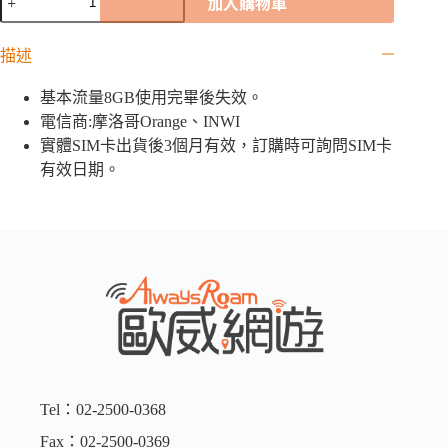
加入購物車
洛
哥
描述
網
卡
|
基本流量8GB使用完畢後失效。
8GB
電信商:摩洛哥Orange、INWI
數
實體SIM卡出貨後3個月有效，訂購時可詢問SIM卡
量
有效日期。
Tel：02-2500-0368
Fax：02-2500-0369