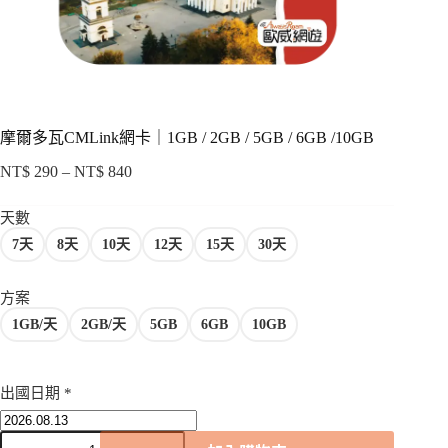
項
摩爾多瓦CMLink網卡｜1GB / 2GB / 5GB / 6GB /10GB
NT$
290
–
NT$
840
價
格
天數
範
7天
8天
10天
12天
15天
30天
圍：
NT$ 290
到
方案
NT$ 840
1GB/天
2GB/天
5GB
6GB
10GB
出國日期
*
摩