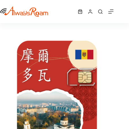
跳
摩爾多瓦CMLink網卡｜1GB / 2GB / 5GB / 6GB /10GB
至
選擇規格
購
NT$
290
–
NT$
840
此
價
主
物
產
格
要
車
品
範
內
有
圍：
容
NT$ 290
多
到
種
NT$ 840
款
式。
可
在
產
品
頁
面
選
擇
選