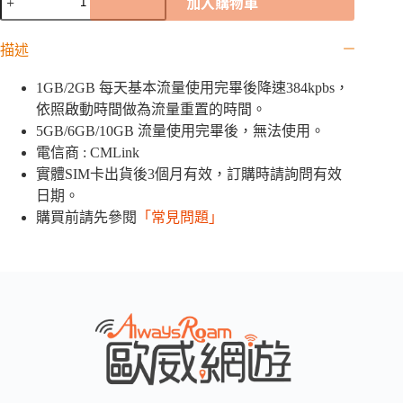
加入購物車
爾
多
描述
瓦
CMLink
網
1GB/2GB 每天基本流量使用完畢後降速384kpbs，
卡
依照啟動時間做為流量重置的時間。
｜
5GB/6GB/10GB 流量使用完畢後，無法使用。
1GB
電信商 : CMLink
/
2GB
實體SIM卡出貨後3個月有效，訂購時請詢問有效
/
日期。
5GB
/
購買前請先參閱
「常見問題」
6GB
/10GB
數
量