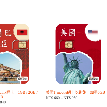
k網卡｜1GB / 2GB /
美國T-mobile網卡吃到飽｜加墨5GB
GB
NT$
660
–
NT$
950
價
840
價
格