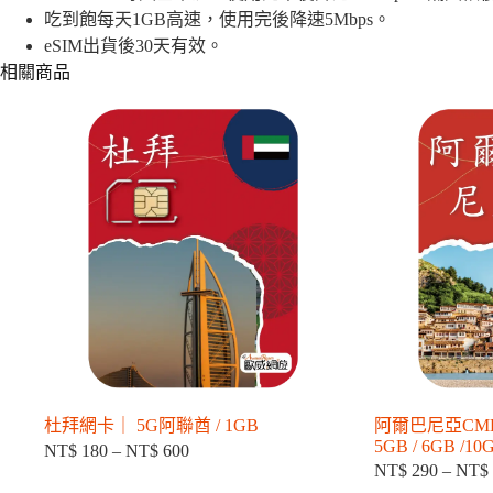
2GB
吃到飽每天1GB高速，使用完後降速5Mbps。
/
eSIM出貨後30天有效。
吃
到
相關商品
飽
數
量
杜拜網卡｜ 5G阿聯酋 / 1GB
阿爾巴尼亞CMLin
5GB / 6GB /10
NT$
180
–
NT$
600
價
NT$
290
–
NT$
格