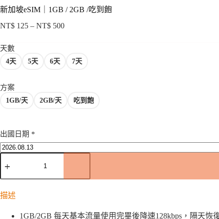
新加坡eSIM｜1GB / 2GB /吃到飽
NT$
125
–
NT$
500
價
格
天數
範
4天
5天
6天
7天
圍：
NT$ 125
到
方案
NT$ 500
1GB/天
2GB/天
吃到飽
出國日期
*
新
加
坡
eSIM
描述
｜
1GB
/
1GB/2GB 每天基本流量使用完畢後降速128kbps，隔天