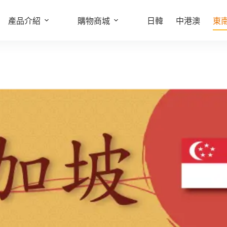
產品介紹
購物商城
日韓
中港澳
東
此
產
品
有
多
種
款
式。
可
在
產
品
頁
面
選
擇
選