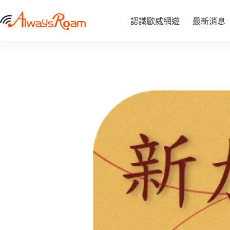
跳
新加坡eSIM｜1GB / 2GB /吃到飽
至
新
認識歐威網遊
選擇規格
最新消息
NT$
125
–
NT$
500
加
價
主
坡
格
要
eSIM
範
內
｜
圍：
容
1GB
NT$ 125
/
2GB
到
/
NT$ 500
吃
到
飽
數
量