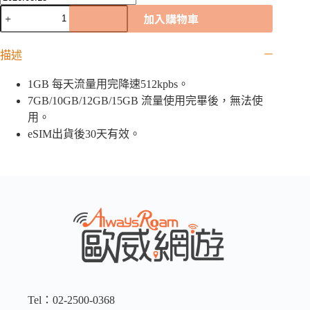
梵
加入購物車
蒂
岡
描述
「5G
歐
1GB 每天流量用完降速512kpbs。
洲
42
7GB/10GB/12GB/15GB 流量使用完畢後，無法使
國」
用。
eSIM
eSIM出貨後30天有效。
｜
1GB
/
7GB
/
10GB
/12GB
/
15GB/
吃
到
飽
數
Tel：02-2500-0368
量