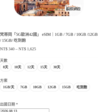
項
梵蒂岡「5G歐洲42國」 eSIM｜1GB / 7GB / 10GB /12GB
/ 15GB/ 吃到飽
NT$
340
–
NT$
1,625
價
格
天數
範
8天
10天
12天
15天
30天
圍：
NT$ 340
到
方案
NT$ 1,625
1GB/天
7GB
10GB
12GB
15GB
吃到飽
出國日期
*