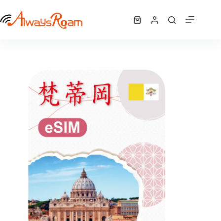
跳
梵蒂岡「5G歐洲42國」 eSIM｜1GB / 7GB / 10GB /12GB / 15GB/ 吃到飽
至
選擇規格
購
NT$
340
–
NT$
1,625
此
價
主
物
產
格
要
車
品
範
內
有
圍：
容
NT$ 340
多
到
種
NT$ 1,625
款
式。
可
在
產
品
頁
面
選
擇
選