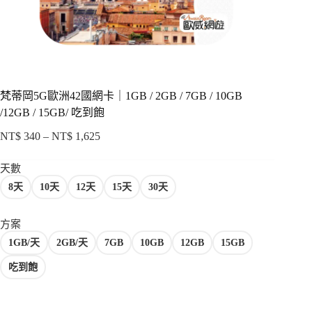
項
梵蒂岡5G歐洲42國網卡｜1GB / 2GB / 7GB / 10GB
/12GB / 15GB/ 吃到飽
NT$
340
–
NT$
1,625
價
格
天數
範
8天
10天
12天
15天
30天
圍：
NT$ 340
到
方案
NT$ 1,625
1GB/天
2GB/天
7GB
10GB
12GB
15GB
吃到飽