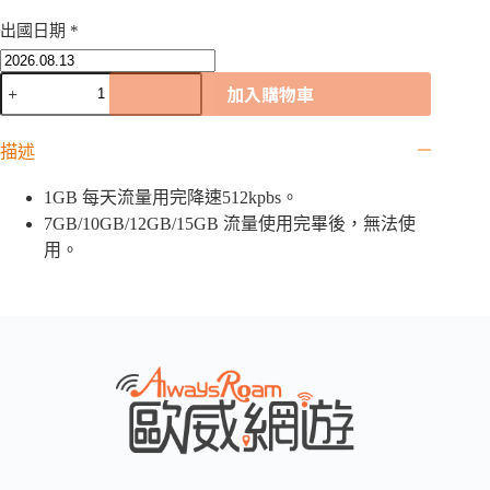
出國日期
*
梵
加入購物車
蒂
岡
5G
描述
歐
洲
1GB 每天流量用完降速512kpbs。
42
7GB/10GB/12GB/15GB 流量使用完畢後，無法使
國
用。
網
卡
｜
1GB
/
2GB
/
7GB
/
10GB
/12GB
/