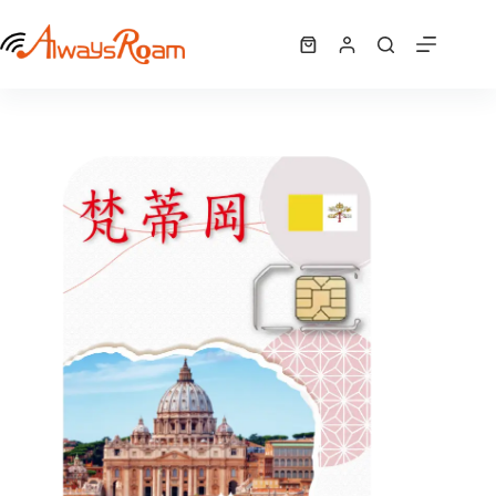
跳
梵蒂岡5G歐洲42國網卡｜1GB / 2GB / 7GB / 10GB /12GB / 15GB/ 吃到飽
至
選擇規格
購
NT$
340
–
NT$
1,625
此
價
主
物
產
格
要
車
品
範
內
有
圍：
容
NT$ 340
多
到
種
NT$ 1,625
款
式。
可
在
產
品
頁
面
選
擇
選