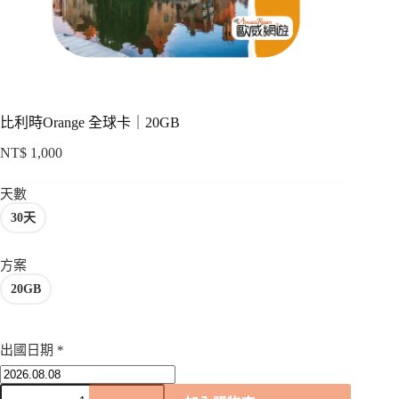
項
比利時Orange 全球卡｜20GB
NT$
1,000
天數
30天
方案
20GB
出國日期
*
比