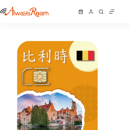
跳
比利時Orange 全球卡｜20GB
至
選擇規格
購
NT$
1,000
此
主
物
產
要
車
品
內
有
容
多
種
款
式。
可
在
產
品
頁
面
選
擇
選