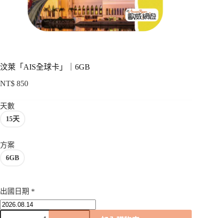
項
汶萊「AIS全球卡」｜6GB
NT$
850
天數
15天
方案
6GB
出國日期
*
汶