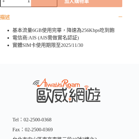
加入購物車
萊
「AIS
描述
全
球
基本流量6GB使用完畢，降速為256Kbps吃到飽
卡」
｜
電信商:AIS (AIS需做實名認証)
6GB
實體SIM卡使用期限至2025/11/30
數
量
Tel：02-2500-0368
Fax：02-2500-0369