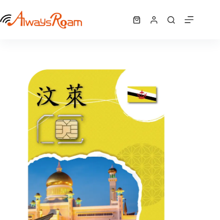
跳
汶萊「AIS全球卡」｜6GB
至
選擇規格
購
NT$
850
此
主
物
產
要
車
品
內
有
容
多
種
款
式。
可
在
產
品
頁
面
選
擇
選