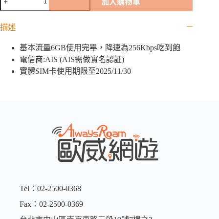
加入購物車
國
「AIS
描述
全
球
基本流量6GB使用完畢，降速為256Kbps吃到飽
卡」
｜
電信商:AIS (AIS需做實名認証)
6GB
實體SIM卡使用期限至2025/11/30
數
量
Tel：02-2500-0368
Fax：02-2500-0369