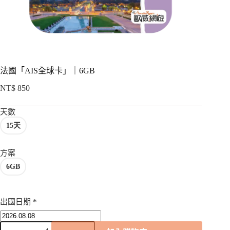
項
法國「AIS全球卡」｜6GB
NT$
850
天數
15天
方案
6GB
出國日期
*
法