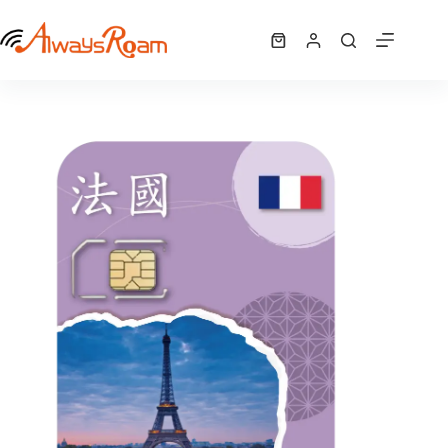
跳
法國「AIS全球卡」｜6GB
至
選擇規格
購
NT$
850
此
主
物
產
要
車
品
內
有
容
多
種
款
式。
可
在
產
品
頁
面
選
擇
選