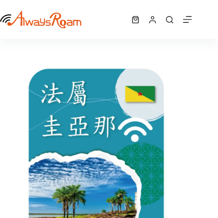
跳
法屬圭亞那 WiFi機 ｜吃到飽
至
選擇規格
NT$
468
–
購
此
主
NT$
14,040
價
物
產
要
格
車
品
內
範
有
容
圍：
多
NT$ 468
種
到
NT$ 14,040
款
式。
可
在
產
品
頁
面
選
擇
選