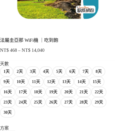
項
法屬圭亞那 WiFi機 ｜吃到飽
NT$
468
–
NT$
14,040
價
格
天數
範
1天
2天
3天
4天
5天
6天
7天
8天
圍：
NT$ 468
9天
10天
11天
12天
13天
14天
15天
到
NT$ 14,040
16天
17天
18天
19天
20天
21天
22天
23天
24天
25天
26天
27天
28天
29天
30天
方案