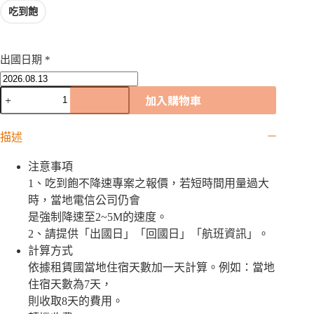
吃到飽
出國日期
*
法
加入購物車
屬
圭
描述
亞
那
WiFi
注意事項
機
1、吃到飽不降速專案之報價，若短時間用量過大
｜
時，當地電信公司仍會
吃
是強制降速至2~5M的速度。
到
2、請提供「出國日」「回國日」「航班資訊」。
飽
計算方式
數
依據租賃國當地住宿天數加一天計算。例如：當地
量
住宿天數為7天，
則收取8天的費用。