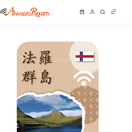
跳
法羅群島WiFi機 ｜吃到飽
至
選擇規格
NT$
278
–
購
此
主
NT$
8,340
價
物
產
要
格
車
品
內
範
有
容
圍：
多
NT$ 278
種
到
NT$ 8,340
款
式。
可
在
產
品
頁
面
選
擇
選