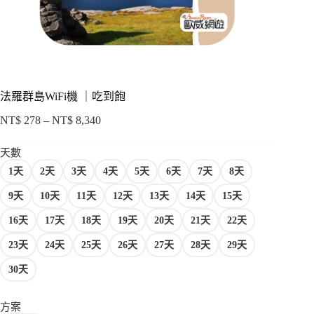
項
法羅群島WiFi機 ｜吃到飽
NT$
278
–
NT$
8,340
價
格
天數
範
1天
2天
3天
4天
5天
6天
7天
8天
圍：
NT$ 278
9天
10天
11天
12天
13天
14天
15天
到
NT$ 8,340
16天
17天
18天
19天
20天
21天
22天
23天
24天
25天
26天
27天
28天
29天
30天
方案