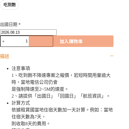
吃到飽
出國日期
*
法
加入購物車
羅
群
描述
島
WiFi
機
注意事項
｜
1、吃到飽不降速專案之報價，若短時間用量過大
吃
時，當地電信公司仍會
到
是強制降速至2~5M的速度。
飽
2、請提供「出國日」「回國日」「航班資訊」。
數
計算方式
量
依據租賃國當地住宿天數加一天計算。例如：當地
住宿天數為7天，
則收取8天的費用。