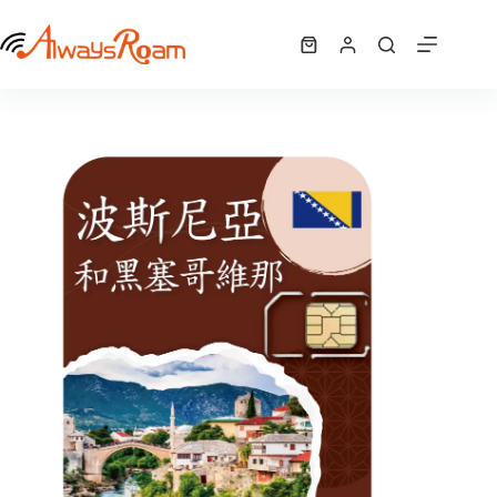
跳
波黑5G歐洲42國網卡｜1GB / 2GB / 7GB / 10GB /12GB / 15GB/ 吃到飽
至
選擇規格
購
NT$
340
–
NT$
1,625
此
價
主
物
產
格
要
車
品
範
內
有
圍：
容
NT$ 340
多
到
種
NT$ 1,625
款
式。
可
在
產
品
頁
面
選
擇
選