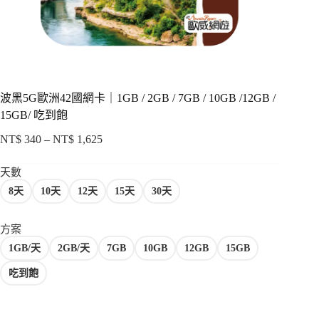
項
波黑5G歐洲42國網卡｜1GB / 2GB / 7GB / 10GB /12GB /
15GB/ 吃到飽
NT$
340
–
NT$
1,625
價
格
天數
範
8天
10天
12天
15天
30天
圍：
NT$ 340
到
方案
NT$ 1,625
1GB/天
2GB/天
7GB
10GB
12GB
15GB
吃到飽