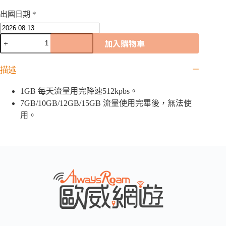
出國日期
*
波
加入購物車
黑
5G
歐
描述
洲
42
1GB 每天流量用完降速512kpbs。
國
7GB/10GB/12GB/15GB 流量使用完畢後，無法使
網
用。
卡
｜
1GB
/
2GB
/
7GB
/
10GB
/12GB
/
15GB/