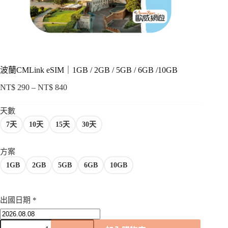
項
波蘭CMLink eSIM｜1GB / 2GB / 5GB / 6GB /10GB
NT$
290
–
NT$
840
價
格
天數
範
7天
10天
15天
30天
圍：
NT$ 290
到
方案
NT$ 840
1GB
2GB
5GB
6GB
10GB
出國日期
*
波