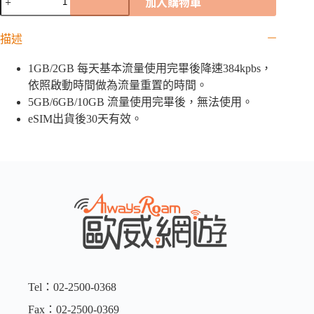
加入購物車
蘭
CMLink
eSIM
描述
｜
1GB
1GB/2GB 每天基本流量使用完畢後降速384kpbs，
/
2GB
依照啟動時間做為流量重置的時間。
/
5GB/6GB/10GB 流量使用完畢後，無法使用。
5GB
eSIM出貨後30天有效。
/
6GB
/10GB
數
量
Tel：02-2500-0368
Fax：02-2500-0369