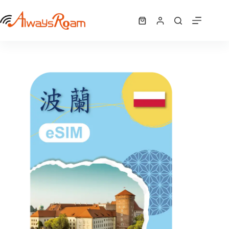
跳
波蘭CMLink eSIM｜1GB / 2GB / 5GB / 6GB /10GB
至
選擇規格
購
NT$
290
–
NT$
840
此
價
主
物
產
格
要
車
品
範
內
有
圍：
容
NT$ 290
多
到
種
NT$ 840
款
式。
可
在
產
品
頁
面
選
擇
選