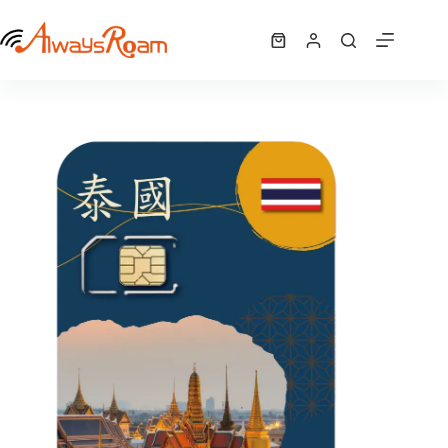
跳
泰國網卡｜1GB / 2GB / 5GB / 10GB / 20GB / 吃到飽
至
選擇規格
購
NT$
120
–
NT$
450
此
價
主
物
產
格
要
車
品
範
內
有
圍：
容
NT$ 120
多
到
種
NT$ 450
款
式。
可
在
產
品
頁
面
選
擇
選