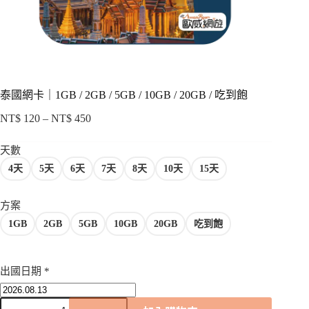
項
泰國網卡｜1GB / 2GB / 5GB / 10GB / 20GB / 吃到飽
NT$
120
–
NT$
450
價
格
天數
範
4天
5天
6天
7天
8天
10天
15天
圍：
NT$ 120
到
方案
NT$ 450
1GB
2GB
5GB
10GB
20GB
吃到飽
出國日期
*
泰