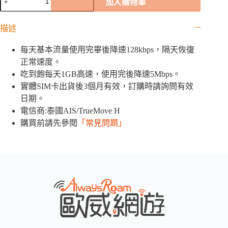
加入購物車
國
網
描述
卡
｜
1GB
每天基本流量使用完畢後降速128kbps，隔天恢復
/
正常速度。
2GB
吃到飽每天1GB高速，使用完後降速5Mbps。
/
5GB
實體SIM卡出貨後3個月有效，訂購時請詢問有效
/
日期。
10GB
/
電信商:泰國AIS/TrueMove H
20GB
購買前請先參閱
「常見問題」
/
吃
到
飽
數
量