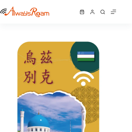
跳
烏茲別克 WiFi機 ｜吃到飽
至
選擇規格
NT$
378
–
購
此
主
NT$
11,340
價
物
產
要
格
車
品
內
範
有
容
圍：
多
NT$ 378
種
到
NT$ 11,340
款
式。
可
在
產
品
頁
面
選
擇
選