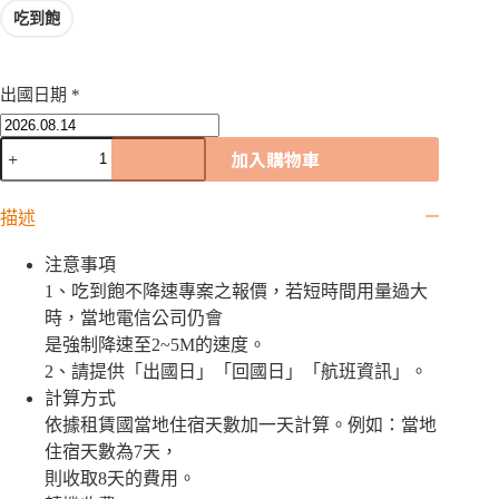
吃到飽
出國日期
*
烏
加入購物車
茲
別
描述
克
WiFi
機
注意事項
｜
1、吃到飽不降速專案之報價，若短時間用量過大
吃
時，當地電信公司仍會
到
是強制降速至2~5M的速度。
飽
2、請提供「出國日」「回國日」「航班資訊」。
數
計算方式
量
依據租賃國當地住宿天數加一天計算。例如：當地
住宿天數為7天，
則收取8天的費用。