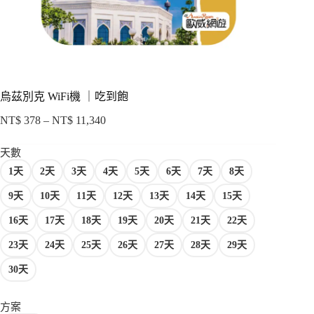
項
烏茲別克 WiFi機 ｜吃到飽
NT$
378
–
NT$
11,340
價
格
天數
範
1天
2天
3天
4天
5天
6天
7天
8天
圍：
NT$ 378
9天
10天
11天
12天
13天
14天
15天
到
NT$ 11,340
16天
17天
18天
19天
20天
21天
22天
23天
24天
25天
26天
27天
28天
29天
30天
方案