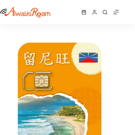
跳
留尼旺3UK「72國」網卡｜12GB
至
選擇規格
購
NT$
650
此
主
物
產
要
車
品
內
有
容
多
種
款
式。
可
在
產
品
頁
面
選
擇
選