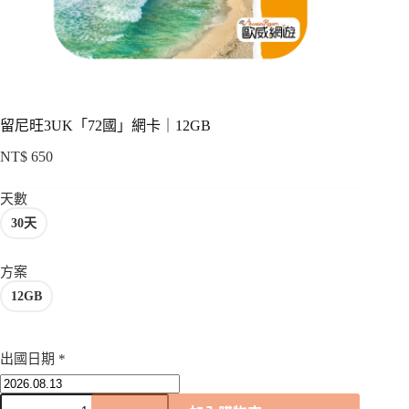
項
留尼旺3UK「72國」網卡｜12GB
NT$
650
天數
30天
方案
12GB
出國日期
*
留