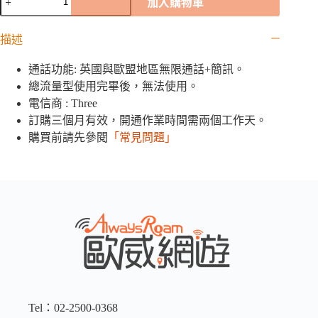
加入購物車
尼
旺
描述
3UK「72
國」
通話功能: 英國與歐盟地區無限通話+簡訊。
網
卡
總流量型使用完畢後，無法使用。
｜
電信商 : Three
12GB
訂購三個月有效，開通作業時間需兩個工作天。
數
購買前請先參閱
「常見問題」
量
Tel：02-2500-0368