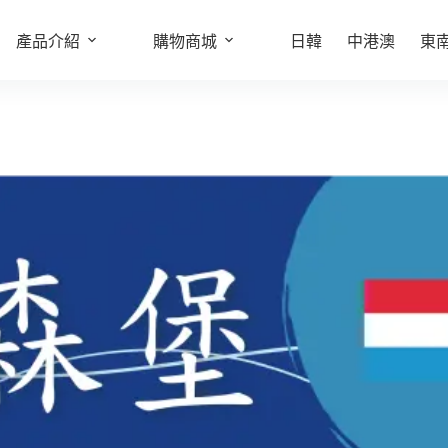
擇規格
產品介紹
購物商城
日韓
中港澳
東
此
產
品
有
多
種
款
式。
可
在
產
品
頁
面
選
擇
選