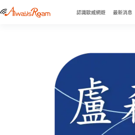
跳
盧森堡5G歐洲「52國」網卡｜1GB / 10GB
至
盧
認識歐威網遊
最新消息
選
NT$
860
–
NT$
1,430
森
價
主
堡
格
要
5G
範
內
歐
圍：
容
洲
NT$ 860
「52
到
國」
NT$ 1,430
網
卡
｜
1GB
/
10GB
數
量