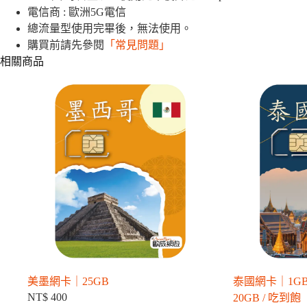
電信商 : 歐洲5G電信
國」
網
總流量型使用完畢後，無法使用。
卡
購買前請先參閱
「常見問題」
｜
相關商品
1GB
/
10GB
數
量
美墨網卡｜25GB
泰國網卡｜1GB / 2
NT$
400
20GB / 吃到飽