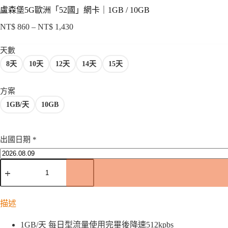
盧森堡5G歐洲「52國」網卡｜1GB / 10GB
NT$
860
–
NT$
1,430
價
格
天數
範
8天
10天
12天
14天
15天
圍：
NT$ 860
到
方案
NT$ 1,430
1GB/天
10GB
出國日期
*
盧
森
堡
5G
描述
歐
洲
1GB/天 每日型流量使用完畢後降速512kpbs
「52