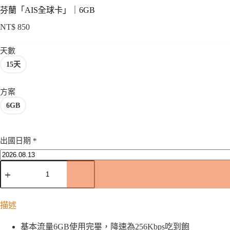
芬蘭「AIS全球卡」｜6GB
NT$
850
天數
15天
方案
6GB
出國日期
*
芬
蘭
「AIS
全
描述
球
卡」
基本流量6GB使用完畢，降速為256Kbps吃到飽