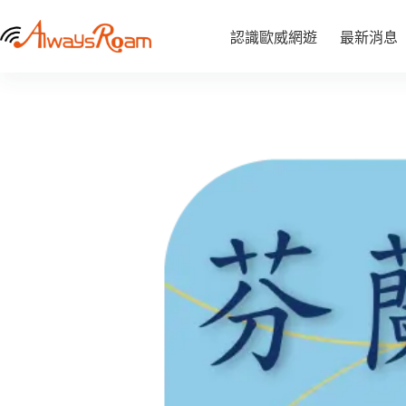
跳
芬蘭「AIS全球卡」｜6GB
至
芬
認識歐威網遊
選擇規格
最新消息
NT$
850
此
蘭
主
「AIS
產
要
全
品
內
球
有
容
卡」
多
｜
種
6GB
數
款
量
式。
可
在
產
品
頁
面
選
擇
選