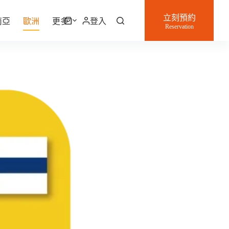
立刻預約
南亞
歐洲
更多
登入
購
Reservation
物
車