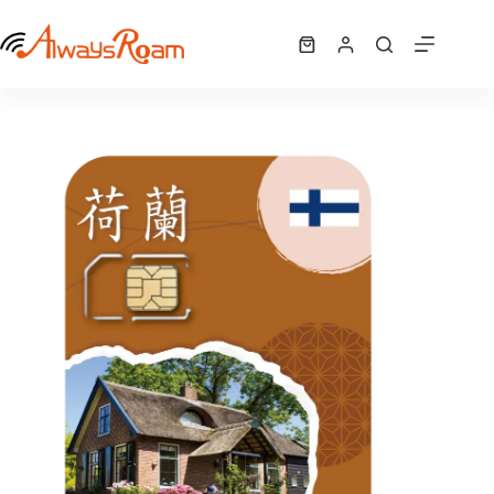
跳
荷蘭CMLink網卡｜1GB / 2GB / 5GB / 6GB /10GB
至
選擇規格
購
NT$
290
–
NT$
840
此
價
主
物
產
格
要
車
品
範
內
有
圍：
容
NT$ 290
多
到
種
NT$ 840
款
式。
可
在
產
品
頁
面
選
擇
選