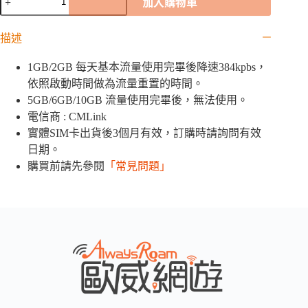
加入購物車
蘭
CMLink
網
描述
卡
｜
1GB/2GB 每天基本流量使用完畢後降速384kpbs，
1GB
依照啟動時間做為流量重置的時間。
/
5GB/6GB/10GB 流量使用完畢後，無法使用。
2GB
/
電信商 : CMLink
5GB
實體SIM卡出貨後3個月有效，訂購時請詢問有效
/
6GB
日期。
/10GB
購買前請先參閱
「常見問題」
數
量