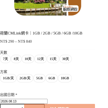
項
荷蘭CMLink網卡｜1GB / 2GB / 5GB / 6GB /10GB
NT$
290
–
NT$
840
價
格
天數
範
7天
8天
10天
12天
15天
30天
圍：
NT$ 290
到
方案
NT$ 840
1GB/天
2GB/天
5GB
6GB
10GB
出國日期
*
荷