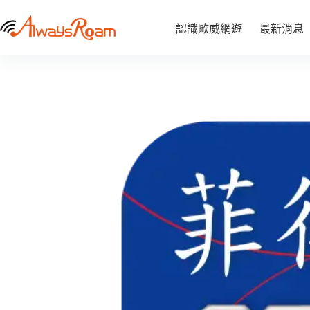
跳
菲律賓「AIS全球卡」｜6GB
至
菲
認識歐威網遊
選擇規格
最新消息
NT$
850
此
律
主
賓
產
要
「AIS
品
內
全
有
容
球
多
卡」
種
｜
6GB
款
數
式。
量
可
在
產
品
頁
面
選
擇
選