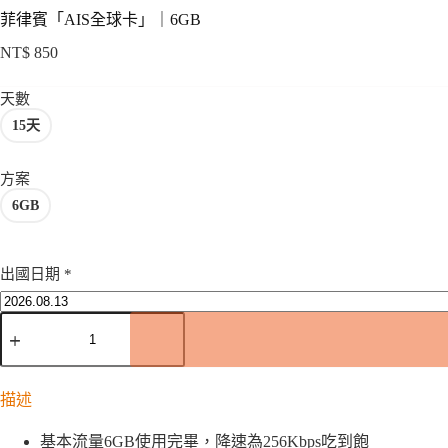
菲律賓「AIS全球卡」｜6GB
NT$
850
天數
15天
方案
6GB
出國日期
*
菲
律
賓
「AIS
描述
全
球
基本流量6GB使用完畢，降速為256Kbps吃到飽