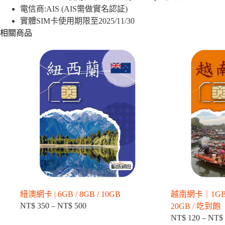
卡」
電信商:AIS (AIS需做實名認証)
｜
6GB
實體SIM卡使用期限至2025/11/30
數
相關商品
量
紐澳網卡 | 6GB / 8GB / 10GB
越南網卡｜1GB / 2
NT$
350
–
NT$
500
20GB / 吃到飽
價
NT$
120
–
NT$
格