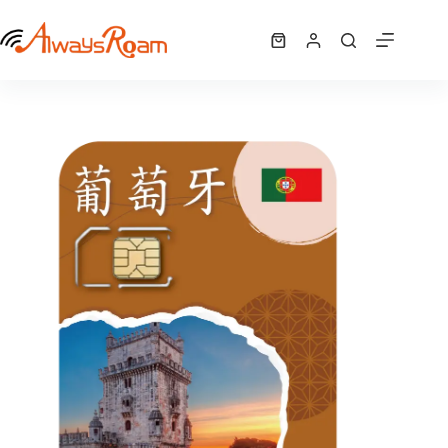
跳
葡萄牙3UK「72國」網卡｜12GB
至
選擇規格
購
NT$
650
此
主
物
產
要
車
品
內
有
容
多
種
款
式。
可
在
產
品
頁
面
選
擇
選