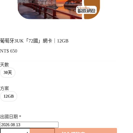
項
葡萄牙3UK「72國」網卡｜12GB
NT$
650
天數
30天
方案
12GB
出國日期
*
葡