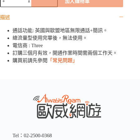
加入購物車
萄
牙
描述
3UK「72
國」
通話功能: 英國與歐盟地區無限通話+簡訊。
網
卡
總流量型使用完畢後，無法使用。
｜
電信商 : Three
12GB
訂購三個月有效，開通作業時間需兩個工作天。
數
購買前請先參閱
「常見問題」
量
Tel：02-2500-0368