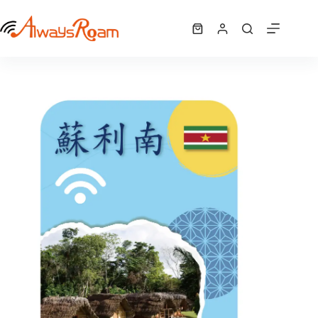
跳
蘇利南 WiFi機 ｜吃到飽
至
選擇規格
NT$
468
–
購
此
主
NT$
7,020
價
物
產
要
格
車
品
內
範
有
容
圍：
多
NT$ 468
種
到
NT$ 7,020
款
式。
可
在
產
品
頁
面
選
擇
選