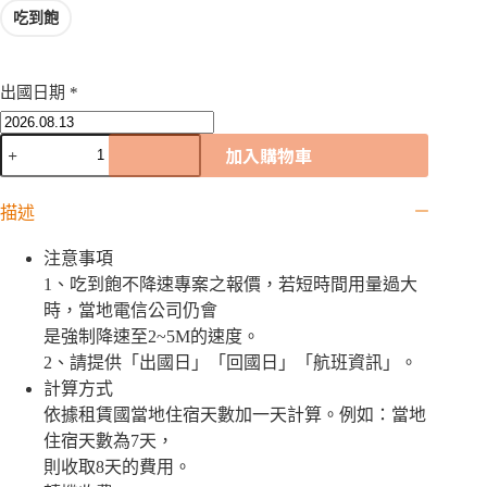
吃到飽
出國日期
*
蘇
加入購物車
利
南
WiFi
描述
機
｜
注意事項
吃
1、吃到飽不降速專案之報價，若短時間用量過大
到
時，當地電信公司仍會
飽
是強制降速至2~5M的速度。
數
2、請提供「出國日」「回國日」「航班資訊」。
量
計算方式
依據租賃國當地住宿天數加一天計算。例如：當地
住宿天數為7天，
則收取8天的費用。