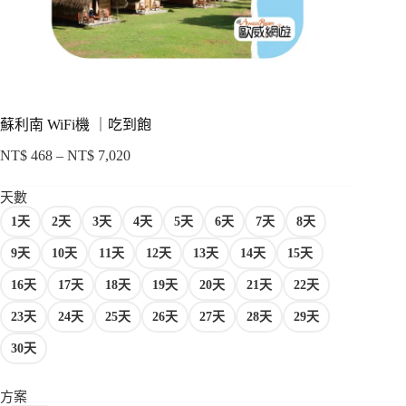
項
蘇利南 WiFi機 ｜吃到飽
NT$
468
–
NT$
7,020
價
格
天數
範
1天
2天
3天
4天
5天
6天
7天
8天
圍：
NT$ 468
9天
10天
11天
12天
13天
14天
15天
到
NT$ 7,020
16天
17天
18天
19天
20天
21天
22天
23天
24天
25天
26天
27天
28天
29天
30天
方案