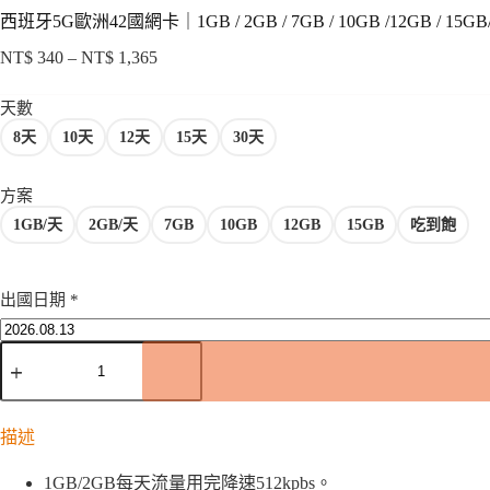
西班牙5G歐洲42國網卡｜1GB / 2GB / 7GB / 10GB /12GB / 15G
NT$
340
–
NT$
1,365
價
格
天數
範
8天
10天
12天
15天
30天
圍：
NT$ 340
到
方案
NT$ 1,365
1GB/天
2GB/天
7GB
10GB
12GB
15GB
吃到飽
出國日期
*
西
班
牙
5G
描述
歐
洲
42
1GB/2GB每天流量用完降速512kpbs。