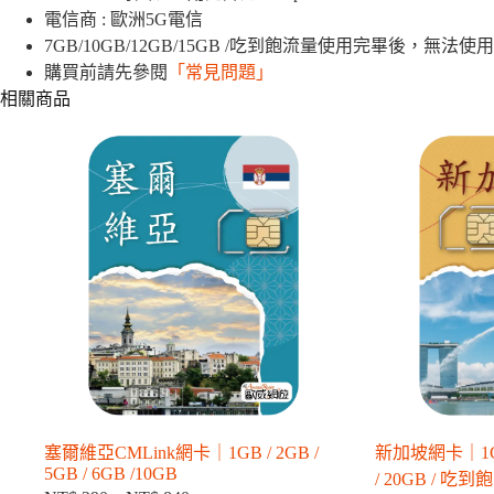
國
電信商 : 歐洲5G電信
網
7GB/10GB/12GB/15GB /吃到飽流量使用完畢後，無法使
卡
購買前請先參閱
「常見問題」
｜
相關商品
1GB
/
2GB
/
7GB
/
10GB
/12GB
/
15GB/
吃
到
飽
數
量
塞爾維亞CMLink網卡｜1GB / 2GB /
新加坡網卡｜1GB /
5GB / 6GB /10GB
/ 20GB / 吃到飽