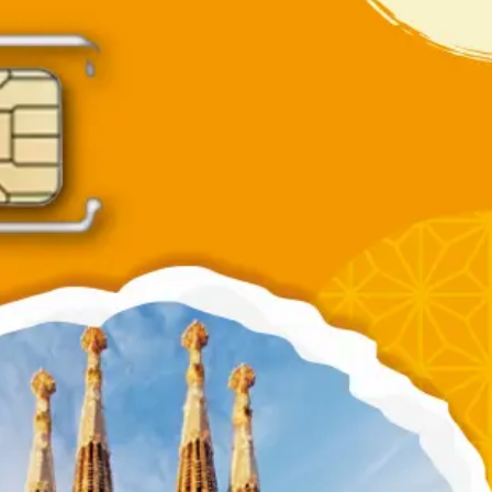
到
項
飽
數
量