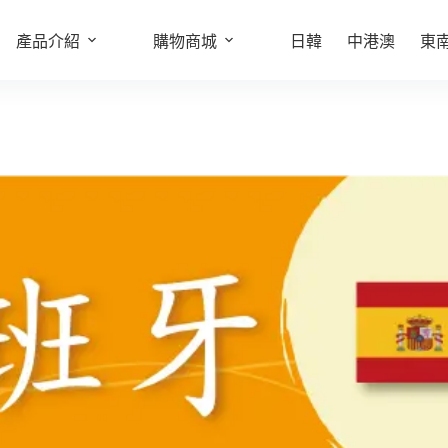
西班牙5G歐洲42國網卡｜1GB / 2GB / 7GB / 10GB /12GB / 15GB/ 吃到飽
西
產品介紹
購物商城
選擇規格
日韓
中港澳
東
此
班
牙
產
5G
品
歐
有
洲
多
42
國
種
網
款
卡
式。
｜
可
1GB
/
在
2GB
產
/
品
7GB
/
頁
10GB
面
/12GB
/
選
15GB/
擇
吃
選