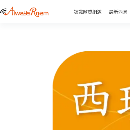
跳
至
認識歐威網遊
最新消息
NT$
340
–
NT$
1,365
價
主
格
要
範
內
圍：
容
NT$ 340
到
NT$ 1,365