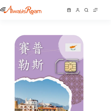
跳
賽普勒斯5G歐洲42國網卡｜1GB / 2GB / 7GB / 10GB /12GB / 15GB/ 吃到飽
至
選擇規格
購
NT$
340
–
NT$
1,625
此
價
主
物
產
格
要
車
品
範
內
有
圍：
容
NT$ 340
多
到
種
NT$ 1,625
款
式。
可
在
產
品
頁
面
選
擇
選