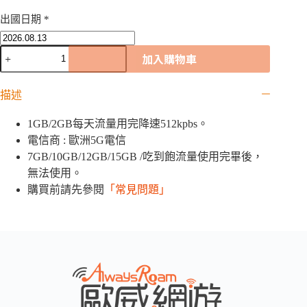
出國日期
*
賽
加入購物車
普
勒
描述
斯
5G
歐
1GB/2GB每天流量用完降速512kpbs。
洲
電信商 : 歐洲5G電信
42
7GB/10GB/12GB/15GB /吃到飽流量使用完畢後，
國
無法使用。
網
購買前請先參閱
「常見問題」
卡
｜
1GB
/
2GB
/
7GB
/
10GB
/12GB