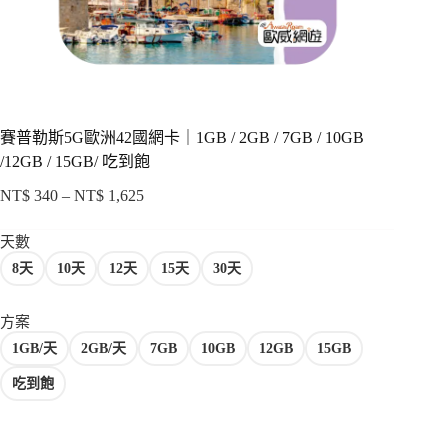
項
賽普勒斯5G歐洲42國網卡｜1GB / 2GB / 7GB / 10GB
/12GB / 15GB/ 吃到飽
NT$
340
–
NT$
1,625
價
格
天數
範
8天
10天
12天
15天
30天
圍：
NT$ 340
到
方案
NT$ 1,625
1GB/天
2GB/天
7GB
10GB
12GB
15GB
吃到飽