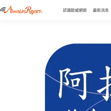
跳
阿拉伯聯合大公國｜吃到飽
至
阿
認識歐威網遊
選擇規格
最新消息
NT$
278
–
此
拉
主
NT$
8,340
價
伯
產
要
格
聯
品
內
範
合
有
容
圍：
大
多
NT$ 278
公
種
到
國
NT$ 8,340
款
｜
式。
吃
到
可
飽
在
數
產
量
品
頁
面
選
擇
選