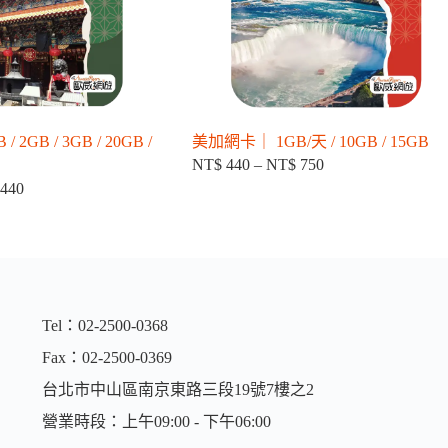
2GB / 3GB / 20GB /
美加網卡｜ 1GB/天 / 10GB / 15GB
NT$
440
–
NT$
750
價
440
價
格
格
範
範
圍：
NT$ 440
圍：
到
NT$ 120
NT$ 750
到
Tel：02-2500-0368
NT$ 440
Fax：02-2500-0369
台北市中山區南京東路三段19號7樓之2
營業時段：上午09:00 - 下午06:00