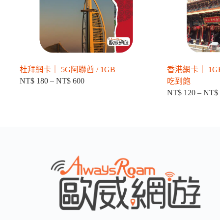
杜拜網卡｜ 5G阿聯酋 / 1GB
香港網卡｜ 1GB / 
NT$
180
–
NT$
600
吃到飽
價
NT$
120
–
NT$
格
範
圍：
NT$ 180
到
NT$ 600