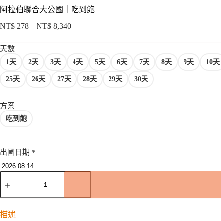
阿拉伯聯合大公國｜吃到飽
NT$
278
–
NT$
8,340
價
格
天數
範
1天
2天
3天
4天
5天
6天
7天
8天
9天
10天
圍：
NT$ 278
25天
26天
27天
28天
29天
30天
到
NT$ 8,340
方案
吃到飽
出國日期
*
阿
拉
伯
聯
描述
合