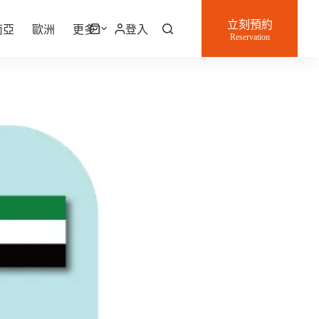
立刻預約
南亞
歐洲
更多
登入
購
Reservation
物
車