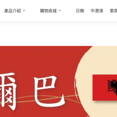
產品介紹
選擇規格
購物商城
日韓
中港澳
東
此
產
品
有
多
種
款
式。
可
在
產
品
頁
面
選
擇
選