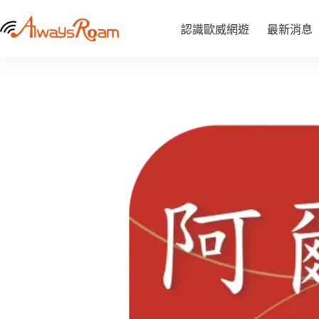
跳
阿爾巴尼亞CMLink網卡｜1GB / 2GB / 5GB / 6GB /10GB
至
阿
認識歐威網遊
最新消息
NT$
290
–
NT$
840
爾
價
主
巴
格
要
尼
範
內
亞
圍：
容
CMLink
NT$ 290
網
到
卡
NT$ 840
｜
1GB
/
2GB
/
5GB
/
6GB
/10GB
數
量