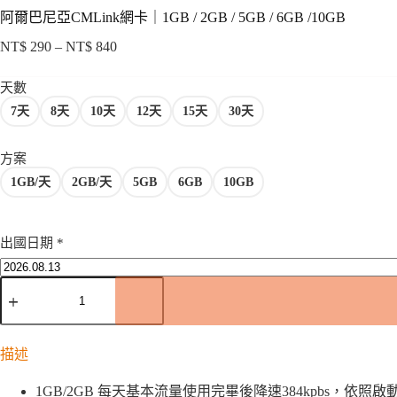
阿爾巴尼亞CMLink網卡｜1GB / 2GB / 5GB / 6GB /10GB
NT$
290
–
NT$
840
價
格
天數
範
7天
8天
10天
12天
15天
30天
圍：
NT$ 290
到
方案
NT$ 840
1GB/天
2GB/天
5GB
6GB
10GB
出國日期
*
阿
爾
巴
尼
描述
亞
CMLink
1GB/2GB 每天基本流量使用完畢後降速384kpbs，依
網