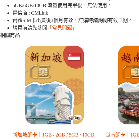
5GB/6GB/10GB 流量使用完畢後，無法使用。
卡
｜
電信商 ; CMLink
1GB
實體SIM卡出貨後3個月有效，訂購時請詢問有效日期。
/
購買前請先參閱
「常見問題」
2GB
/
相關商品
5GB
/
6GB
/10GB
數
量
新加坡網卡｜1GB / 2GB / 5GB / 10GB
越南網卡｜1GB / 2