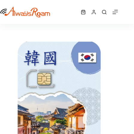
跳
韓國「AIS亞洲卡」｜6GB
至
選擇規格
購
NT$
350
此
主
物
產
要
車
品
內
有
容
多
種
款
式。
可
在
產
品
頁
面
選
擇
選