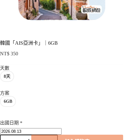
項
韓國「AIS亞洲卡」｜6GB
NT$
350
天數
8天
方案
6GB
出國日期
*
韓