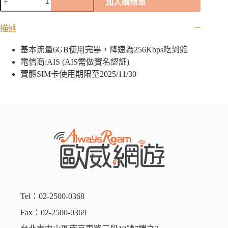
加入購物車
國
「AIS
描述
亞
洲
基本流量6GB使用完畢，降速為256Kbps吃到飽
卡」
｜
電信商:AIS (AIS需做實名認証)
6GB
實體SIM卡使用期限至2025/11/30
數
量
Tel：02-2500-0368
Fax：02-2500-0369