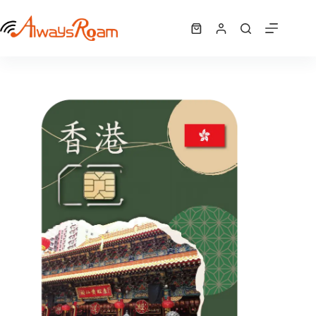
跳
香港「TRUE MOVE亞洲卡」｜6GB
至
選擇規格
購
NT$
450
此
主
物
產
要
車
品
內
有
容
多
種
款
式。
可
在
產
品
頁
面
選
擇
選