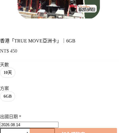
項
香港「TRUE MOVE亞洲卡」｜6GB
NT$
450
天數
10天
方案
6GB
出國日期
*
香