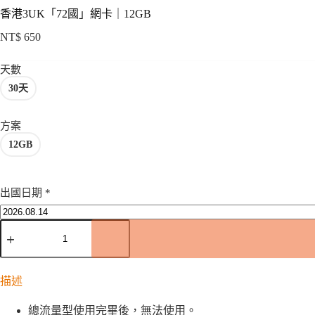
香港3UK「72國」網卡｜12GB
NT$
650
天數
30天
方案
12GB
出國日期
*
香
港
3UK「72
國」
描述
網
卡
總流量型使用完畢後，無法使用。