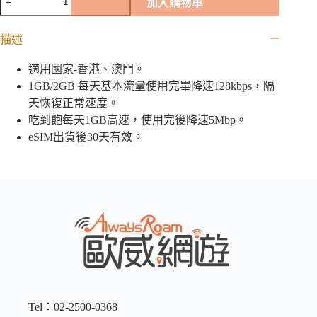
加入購物車
港
eSIM
｜
描述
1GB
/
適用國家-香港、澳門。
2GB
/
1GB/2GB 每天基本流量使用完畢降速128kbps，隔
吃
天恢復正常速度。
到
吃到飽每天1GB高速，使用完後降速5Mbp。
飽
eSIM出貨後30天有效。
數
量
Tel：02-2500-0368