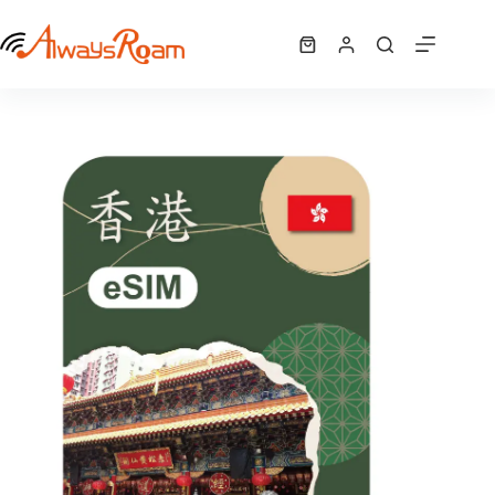
跳
香港 eSIM ｜1GB / 2GB / 吃到飽
至
選擇規格
購
NT$
125
–
NT$
360
此
價
主
物
產
格
要
車
品
範
內
有
圍：
容
NT$ 125
多
到
種
NT$ 360
款
式。
可
在
產
品
頁
面
選
擇
選