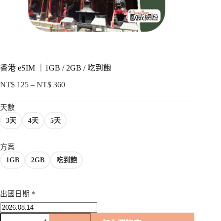
項
香港 eSIM ｜1GB / 2GB / 吃到飽
NT$
125
–
NT$
360
價
格
天數
範
3天
4天
5天
圍：
NT$ 125
到
方案
NT$ 360
1GB
2GB
吃到飽
出國日期
*
香