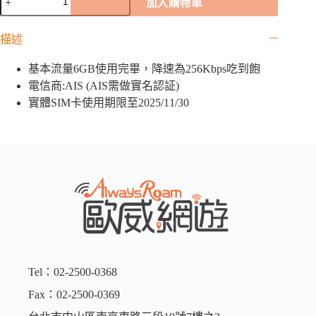
加入購物車
來
西
描述
亞
「AIS
基本流量6GB使用完畢，降速為256Kbps吃到飽
亞
洲
電信商:AIS (AIS需做實名認証)
卡」
實體SIM卡使用期限至2025/11/30
｜
6GB
數
量
Tel：02-2500-0368
Fax：02-2500-0369