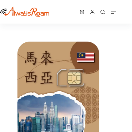
跳
馬來西亞「AIS亞洲卡」｜6GB
至
選擇規格
購
NT$
350
此
主
物
產
要
車
品
內
有
容
多
種
款
式。
可
在
產
品
頁
面
選
擇
選