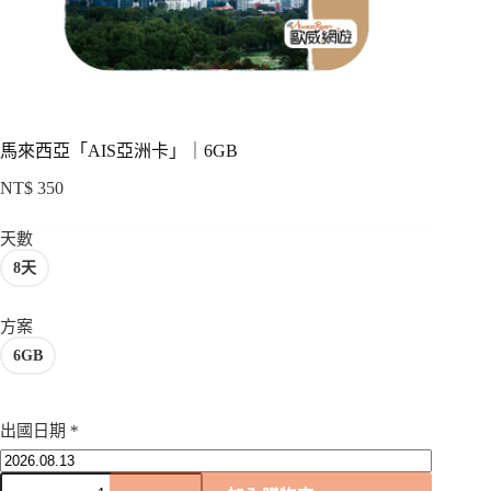
項
馬來西亞「AIS亞洲卡」｜6GB
NT$
350
天數
8天
方案
6GB
出國日期
*
馬