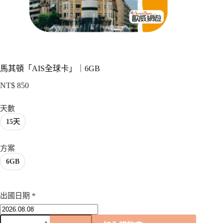
項
馬其頓「AIS全球卡」｜6GB
NT$
850
天數
15天
方案
6GB
出國日期
*
馬