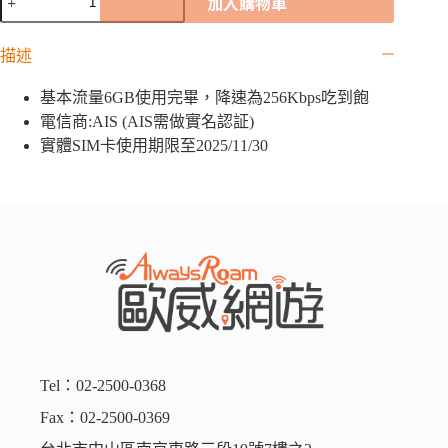
加入購物車
其
頓
描述
「AIS
全
基本流量6GB使用完畢，降速為256Kbps吃到飽
球
卡」
電信商:AIS (AIS需做實名認証)
｜
實體SIM卡使用期限至2025/11/30
6GB
數
量
Tel：02-2500-0368
Fax：02-2500-0369