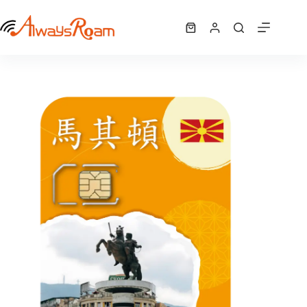
跳
馬其頓「AIS全球卡」｜6GB
至
選擇規格
購
NT$
850
此
主
物
產
要
車
品
內
有
容
多
種
款
式。
可
在
產
品
頁
面
選
擇
選