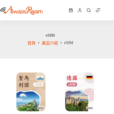
跳
至
購
主
物
要
車
內
容
eSIM
eSIM
首頁
產品介紹