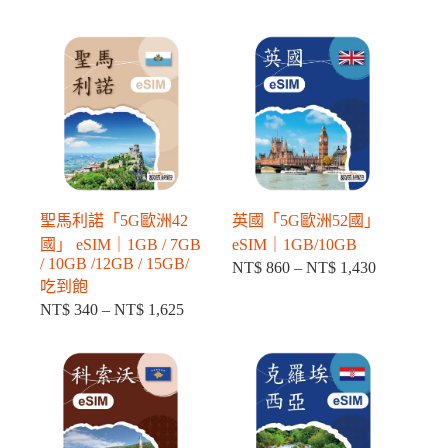
格
格
範
範
圍：
圍：
NT$ 860
NT$ 860
到
到
NT$ 1,430
NT$ 1,430
聖馬利諾「5G歐洲42
英國「5G歐洲52國」
國」 eSIM｜1GB / 7GB
eSIM｜1GB/10GB
/ 10GB /12GB / 15GB/
NT$
860
–
NT$
1,430
價
吃到飽
格
NT$
340
–
NT$
1,625
價
範
格
圍：
範
NT$ 860
圍：
到
NT$ 340
NT$ 1,430
到
NT$ 1,625